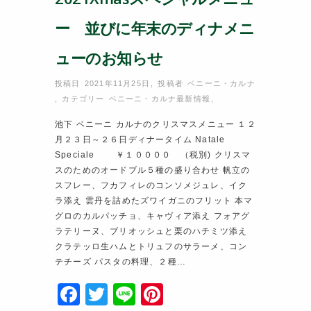
ー 並びに年末のディナメニ
ューのお知らせ
投稿日 2021年11月25日
,
投稿者
ベニーニ・カルナ
,
カテゴリー
ベニーニ・カルナ最新情報
,
池下 ベニーニ カルナのクリスマスメニュー １２
月２３日～２６日ディナータイム Natale
Speciale ￥１００００ （税別) クリスマ
スのためのオードブル５種の盛り合わせ 帆立の
スフレー、フカフィレのコンソメジュレ、イク
ラ添え 雲丹を詰めたズワイガニのフリット 本マ
グロのカルパッチョ、キャヴィア添え フォアグ
ラテリーヌ、ブリオッシュと栗のハチミツ添え
クラテッロ生ハムとトリュフのサラーメ、コン
テチーズ パスタの料理、２種…
F
T
Li
Pi