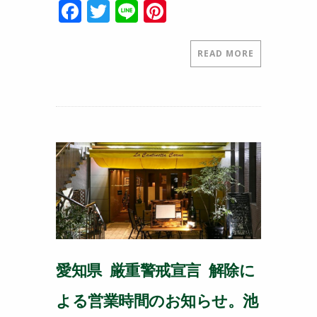
F
T
Li
Pi
a
w
n
nt
c
itt
e
er
READ MORE
e
er
e
b
st
o
o
k
愛知県 厳重警戒宣言 解除に
よる営業時間のお知らせ。池