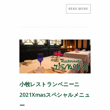
a
w
n
nt
c
itt
e
er
READ MORE
e
er
e
b
st
o
o
k
小牧レストランベニーニ
2021Xmasスペシャルメニュ
ー