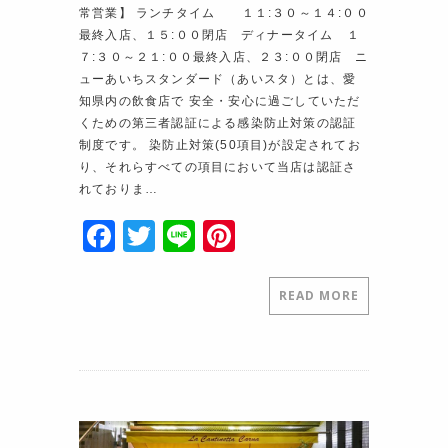
常営業】 ランチタイム １１:３０～１４:００
最終入店、１５:００閉店 ディナータイム １
７:３０～２１:００最終入店、２３:００閉店 ニ
ューあいちスタンダード（あいスタ）とは、愛
知県内の飲食店で 安全・安心に過ごしていただ
くための第三者認証による感染防止対策の認証
制度です。 染防止対策(50項目)が設定されてお
り、それらすべての項目において当店は認証さ
れておりま…
F
T
Li
Pi
a
w
n
nt
c
itt
e
er
READ MORE
e
er
e
b
st
o
o