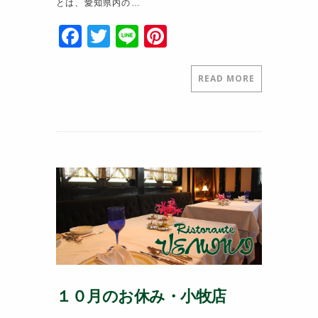
とは、愛知県内の…
F
T
Li
Pi
a
w
n
nt
c
itt
e
er
READ MORE
e
er
e
b
st
o
o
k
１０月のお休み・小牧店