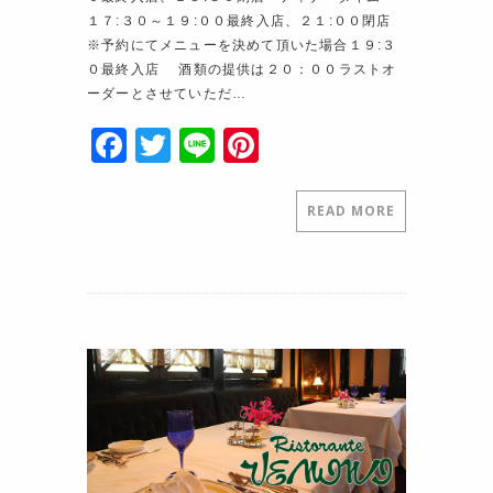
１７:３０～１９:００最終入店、２１:００閉店
※予約にてメニューを決めて頂いた場合１９:３
０最終入店 酒類の提供は２０：００ラストオ
ーダーとさせていただ…
F
T
Li
Pi
a
w
n
nt
c
itt
e
er
READ MORE
e
er
e
b
st
o
o
k