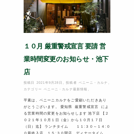
k
１０月 厳重警戒宣言 要請 営
業時間変更のお知らせ・池下
店
投稿日 2021年9月28日
,
投稿者
ベニーニ・カルナ
,
カテゴリー
ベニーニ・カルナ最新情報
,
平素は、ベニーニカルナをご愛顧いただきあり
がとうございます。 愛知県 厳重警戒宣言 によ
る営業時間の変更をお知らせします 池下店 【２
０２１年１０月１日（金）から１０月１７日
（日）迄】 ランチタイム １１:３０～１４:０
０最終入店、１５:３０閉店 ディナータイム