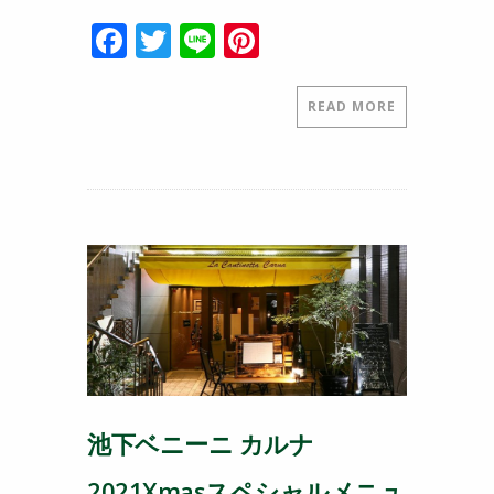
F
T
Li
Pi
a
w
n
nt
c
itt
e
er
READ MORE
e
er
e
b
st
o
o
k
池下ベニーニ カルナ
2021Xmasスペシャルメニュ