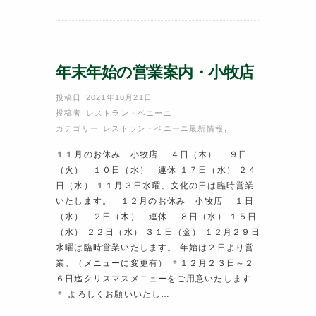
b
st
o
o
年末年始の営業案内・小牧店
k
投稿日 2021年10月21日
,
投稿者
レストラン・ベニーニ
,
カテゴリー
レストラン・ベニーニ最新情報
,
１１月のお休み 小牧店 ４日（木） ９日
（火） １０日（水） 連休 １７日（水） ２４
日（水） １１月３日水曜、文化の日は臨時営業
いたします。 １２月のお休み 小牧店 １日
（水） ２日（木） 連休 ８日（水） １５日
（水） ２２日（水） ３１日（金） １２月２９日
水曜は臨時営業いたします。 年始は２日より営
業。（メニューに変更有） ＊１２月２３日～２
６日迄クリスマスメニューをご用意いたします
＊ よろしくお願いいたし…