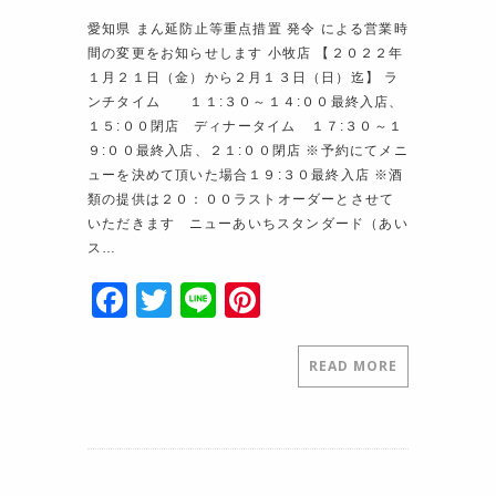
愛知県 まん延防止等重点措置 発令 による営業時
間の変更をお知らせします 小牧店 【２０２２年
１月２１日（金）から２月１３日（日）迄】 ラ
ンチタイム １１:３０～１４:００最終入店、
１５:００閉店 ディナータイム １７:３０～１
９:００最終入店、２１:００閉店 ※予約にてメニ
ューを決めて頂いた場合１９:３０最終入店 ※酒
類の提供は２０：００ラストオーダーとさせて
いただきます ニューあいちスタンダード（あい
ス…
F
T
Li
Pi
a
w
n
nt
c
itt
e
er
READ MORE
e
er
e
b
st
o