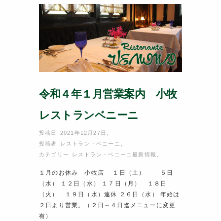
o
k
令和４年１月営業案内 小牧
レストランベニーニ
投稿日 2021年12月27日
,
投稿者
レストラン・ベニーニ
,
カテゴリー
レストラン・ベニーニ最新情報
,
１月のお休み 小牧店 １日（土） ５日
（水） １２日（水） １７日（月） １８日
（火） １９日（水）連休 ２６日（水） 年始は
２日より営業。（２日～４日迄メニューに変更
有）