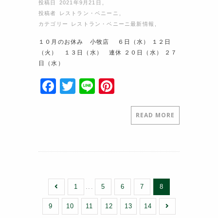
投稿日 2021年9月21日
,
投稿者
レストラン・ベニーニ
,
カテゴリー
レストラン・ベニーニ最新情報
,
１０月のお休み 小牧店 ６日（水） １２日
（火） １３日（水） 連休 ２０日（水） ２７
日（水）
F
T
Li
Pi
a
w
n
nt
c
itt
e
er
READ MORE
e
er
e
b
st
o
o
1
...
5
6
7
8
k
9
10
11
12
13
14