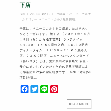
下店
投稿日 2021年10月16日
,
投稿者
ベニーニ・カルナ
,
カテゴリー
ベニーニ・カルナ最新情報
,
平素は、ベニーニカルナをご愛顧いただきあり
がとうございます。 池下店 【２０２１年１０月
１８日（月）から通常営業】 ランチタイム
１１:３０～１４:００最終入店、１５:３０閉店
ディナータイム １７:３０～２１:００最終入
店、２３:００閉店 ニューあいちスタンダード
（あいスタ）とは、愛知県内の飲食店で 安全・
安心に過ごしていただくための第三者認証によ
る感染防止対策の認証制度です。 染防止対策(50
項目)が設…
F
T
Li
Pi
a
w
n
nt
c
itt
e
er
READ MORE