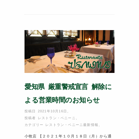
e
er
e
b
st
o
o
k
愛知県 厳重警戒宣言 解除に
よる営業時間のお知らせ
投稿日 2021年10月16日
,
投稿者
レストラン・ベニーニ
,
カテゴリー
レストラン・ベニーニ最新情報
,
小牧店 【２０２１年１０月１８日（月）から通