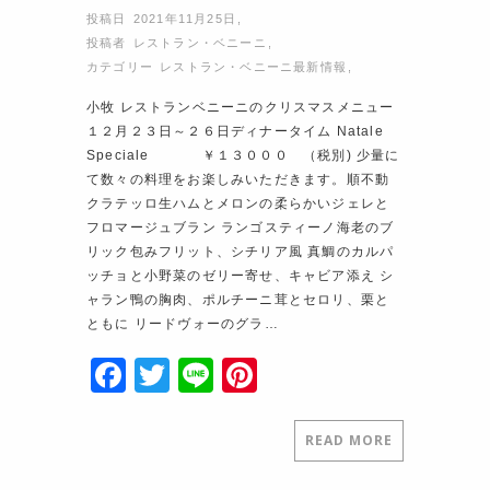
投稿日 2021年11月25日
,
投稿者
レストラン・ベニーニ
,
カテゴリー
レストラン・ベニーニ最新情報
,
小牧 レストランベニーニのクリスマスメニュー
１２月２３日～２６日ディナータイム Natale
Speciale ￥１３０００ （税別) 少量に
て数々の料理をお楽しみいただきます。順不動
クラテッロ生ハムとメロンの柔らかいジェレと
フロマージュブラン ランゴスティーノ海老のブ
リック包みフリット、シチリア風 真鯛のカルパ
ッチョと小野菜のゼリー寄せ、キャビア添え シ
ャラン鴨の胸肉、ポルチーニ茸とセロリ、栗と
ともに リードヴォーのグラ…
F
T
Li
Pi
a
w
n
nt
c
itt
e
er
READ MORE
e
er
e