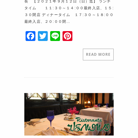
長 【２０２１年９月１２日（日）迄】 ランチ
タイム １１:３０～１４:００最終入店、１５:
３０閉店 ディナータイム １７:３０～１８:００
最終入店、２０:００閉…
F
T
Li
Pi
a
w
n
nt
c
itt
e
er
READ MORE
e
er
e
b
st
o
o
k