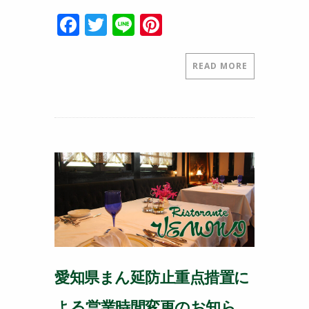
F
T
Li
Pi
a
w
n
nt
c
itt
e
er
READ MORE
e
er
e
b
st
o
o
k
愛知県まん延防止重点措置に
よる営業時間変更のお知ら