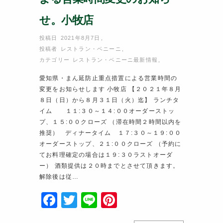
せ。小牧店
投稿日 2021年8月7日
,
投稿者
レストラン・ベニーニ
,
カテゴリー
レストラン・ベニーニ最新情報
,
愛知県・まん延防止重点措置による営業時間の
変更をお知らせします 小牧店 【２０２１年８月
８日（日）から８月３１日（火）迄】 ランチタ
イム １１:３０～１４:００オーダーストッ
プ、１５:００クローズ （滞在時間２時間以内を
推奨） ディナータイム １７:３０～１９:００
オーダーストップ、２１:００クローズ （予約に
てお料理確定の場合は１９:３０ラストオーダ
ー） 酒類提供は２０時までとさせて頂きます。
解除後は従…
F
T
Li
Pi
a
w
n
nt