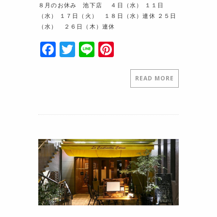
８月のお休み 池下店 ４日（水） １１日
（水） １７日（火） １８日（水）連休 ２５日
（水） ２６日（木）連休
F
T
Li
Pi
a
w
n
nt
c
itt
e
er
READ MORE
e
er
e
b
st
o
o
k