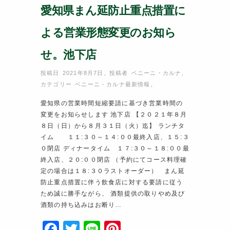
愛知県まん延防止重点措置に
よる営業形態変更のお知ら
せ。池下店
投稿日 2021年8月7日
,
投稿者
ベニーニ・カルナ
,
カテゴリー
ベニーニ・カルナ最新情報
,
愛知県の営業時間短縮要請に基づき営業時間の
変更をお知らせします 池下店 【２０２１年８月
８日（日）から８月３１日（火）迄】 ランチタ
イム １１:３０～１４:００最終入店、１５:３
０閉店 ディナータイム １７:３０～１８:００最
終入店、２０:００閉店 （予約にてコース料理確
定の場合は１８:３０ラストオーダー） まん延
防止重点措置に伴う飲食店に対する要請に従う
ため誠に勝手ながら、 酒類提供の取りやめ及び
酒類の持ち込みはお断り…
F
T
Li
Pi