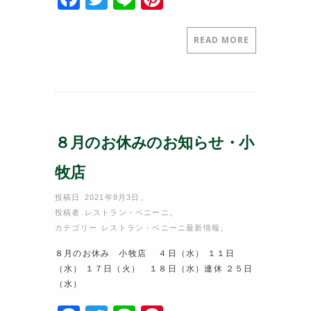
a
w
n
nt
c
itt
e
er
READ MORE
e
er
e
b
st
o
o
８月のお休みのお知らせ・小
k
牧店
投稿日 2021年8月3日
,
投稿者
レストラン・ベニーニ
,
カテゴリー
レストラン・ベニーニ最新情報
,
８月のお休み 小牧店 ４日（水） １１日
（水） １７日（火） １８日（水）連休 ２５日
（水）