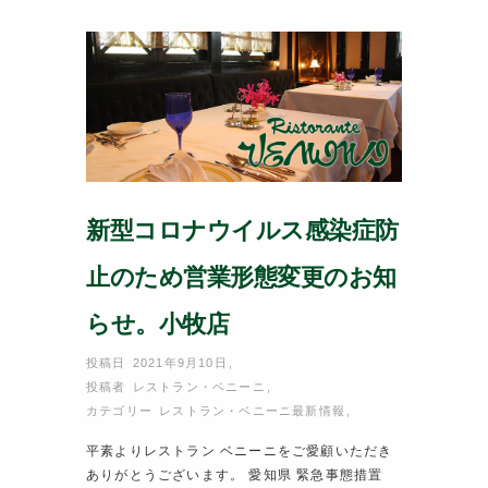
o
o
k
新型コロナウイルス感染症防
止のため営業形態変更のお知
らせ。小牧店
投稿日 2021年9月10日
,
投稿者
レストラン・ベニーニ
,
カテゴリー
レストラン・ベニーニ最新情報
,
平素よりレストラン ベニーニをご愛顧いただき
ありがとうございます。 愛知県 緊急事態措置