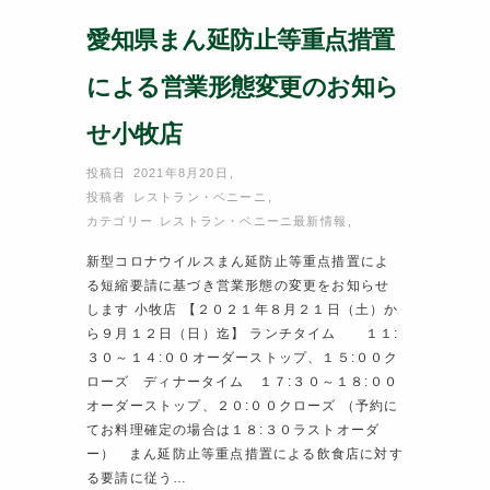
愛知県まん延防止等重点措置
による営業形態変更のお知ら
せ小牧店
投稿日 2021年8月20日
,
投稿者
レストラン・ベニーニ
,
カテゴリー
レストラン・ベニーニ最新情報
,
新型コロナウイルスまん延防止等重点措置によ
る短縮要請に基づき営業形態の変更をお知らせ
します 小牧店 【２０２１年８月２１日（土）か
ら９月１２日（日）迄】 ランチタイム １１:
３０～１４:００オーダーストップ、１５:００ク
ローズ ディナータイム １７:３０～１８:００
オーダーストップ、２０:００クローズ （予約に
てお料理確定の場合は１８:３０ラストオーダ
ー） まん延防止等重点措置による飲食店に対す
る要請に従う…