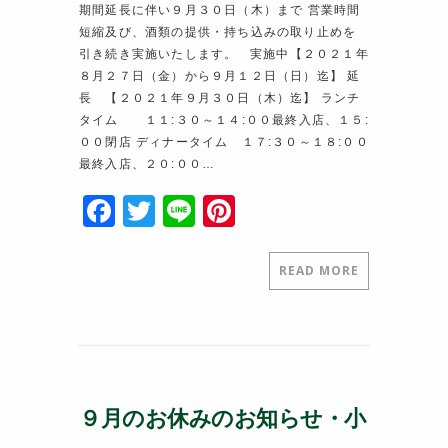
期間延長に伴い９月３０日（木）まで 営業時間
短縮及び、酒類の提供・持ち込みの取り止めを
引き続き実施いたします。 実施中【２０２１年
８月２７日（金）から９月１２日（日）迄】 延
長 【２０２１年９月３０日（木）迄】 ランチ
タイム １１:３０～１４:００最終入店、１５:
００閉店 ディナータイム １７:３０～１８:００
最終入店、２０:００…
F
T
Li
Pi
a
w
n
nt
c
itt
e
er
READ MORE
e
er
e
b
st
o
o
９月のお休みのお知らせ・小
k