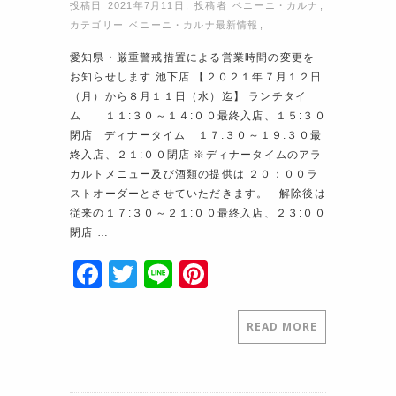
投稿日 2021年7月11日
,
投稿者
ベニーニ・カルナ
,
カテゴリー
ベニーニ・カルナ最新情報
,
愛知県・厳重警戒措置による営業時間の変更を
お知らせします 池下店 【２０２１年７月１２日
（月）から８月１１日（水）迄】 ランチタイ
ム １１:３０～１４:００最終入店、１５:３０
閉店 ディナータイム １７:３０～１９:３０最
終入店、２１:００閉店 ※ディナータイムのアラ
カルトメニュー及び酒類の提供は ２０：００ラ
ストオーダーとさせていただきます。 解除後は
従来の１７:３０～２１:００最終入店、２３:００
閉店 …
F
T
Li
Pi
a
w
n
nt
c
itt
e
er
READ MORE
e
er
e
b
st