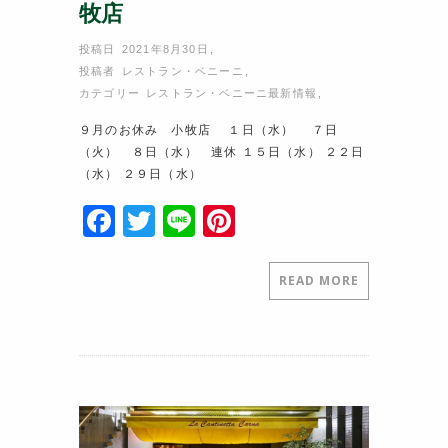
牧店
投稿日 2021年8月30日
,
投稿者
レストラン・ベニーニ
,
カテゴリー
レストラン・ベニーニ最新情報
,
９月のお休み 小牧店 １日（水） ７日
（火） ８日（水） 連休 １５日（水） ２２日
（水） ２９日（水）
F
T
Li
Pi
a
w
n
nt
c
itt
e
er
READ MORE
e
er
e
b
st
o
o
k