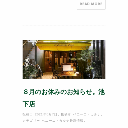
c
itt
e
er
READ MORE
e
er
e
b
st
o
o
k
８月のお休みのお知らせ。池
下店
投稿日 2021年8月7日
,
投稿者
ベニーニ・カルナ
,
カテゴリー
ベニーニ・カルナ最新情報
,