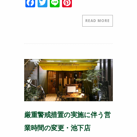
F
T
Li
Pi
a
w
n
nt
c
itt
e
er
READ MORE
e
er
e
b
st
o
o
k
厳重警戒措置の実施に伴う営
業時間の変更・池下店