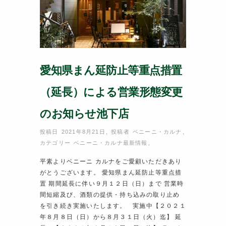
愛知県まん延防止等重点措置
（延長）による営業形態変更
のお知らせ池下店
投稿日 2021年8月21日
,
投稿者
ベニーニ・カルナ
,
カテゴリー
ベニーニ・カルナ最新情報
,
平素よりベニーニ カルナをご愛顧いただきあり
がとうございます。 愛知県まん延防止等重点措
置 期間延長に伴い９月１２日（日）まで 営業時
間短縮及び、酒類の提供・持ち込みの取り止め
を引き続き実施いたします。 実施中【２０２１
年８月８日（日）から８月３１日（火）迄】 延