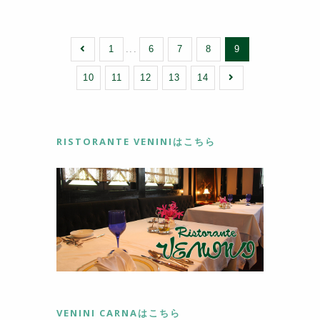
o
o
1
...
6
7
8
9
k
10
11
12
13
14
RISTORANTE VENINIはこちら
VENINI CARNAはこちら