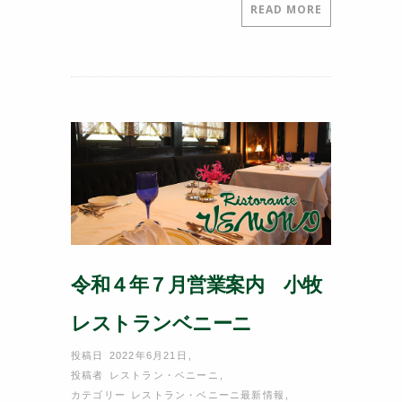
c
itt
e
er
READ MORE
e
er
e
b
st
o
o
k
令和４年７月営業案内 小牧
レストランベニーニ
投稿日 2022年6月21日
,
投稿者
レストラン・ベニーニ
,
カテゴリー
レストラン・ベニーニ最新情報
,