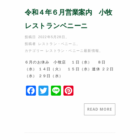
令和４年６月営業案内 小牧
レストランベニーニ
投稿日 2022年5月28日
,
投稿者
レストラン・ベニーニ
,
カテゴリー
レストラン・ベニーニ最新情報
,
６月のお休み 小牧店 １日（水） ８日
（水） １４日（火） １５日（水）連休 ２２日
（水） ２９日（水）
F
T
Li
Pi
a
w
n
nt
c
itt
e
er
READ MORE
e
er
e
b
st