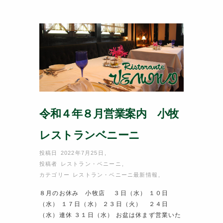
o
o
k
令和４年８月営業案内 小牧
レストランベニーニ
投稿日 2022年7月25日
,
投稿者
レストラン・ベニーニ
,
カテゴリー
レストラン・ベニーニ最新情報
,
８月のお休み 小牧店 ３日（水） １０日
（水） １７日（水） ２３日（火） ２４日
（水）連休 ３１日（水） お盆は休まず営業いた