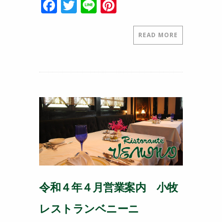
F
T
Li
Pi
a
w
n
nt
c
itt
e
er
READ MORE
e
er
e
b
st
o
o
k
令和４年４月営業案内 小牧
レストランベニーニ