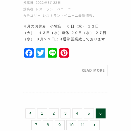
投稿日 2022年3月22日
,
投稿者
レストラン・ベニーニ
,
カテゴリー
レストラン・ベニーニ最新情報
,
４月のお休み 小牧店 ６日（水） １２日
（火） １３日（水）連休 ２０日（水） ２７日
（水） ３月２２日より通常営業致しております
F
T
Li
Pi
a
w
n
nt
c
itt
e
er
READ MORE
e
er
e
b
st
o
o
1
2
3
4
5
6
k
7
8
9
10
11