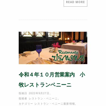
c
itt
e
er
READ MORE
e
er
e
b
st
o
o
k
令和４年１０月営業案内 小
牧レストランベニーニ
投稿日 2022年9月27日
,
投稿者
レストラン・ベニーニ
,
カテゴリー
レストラン・ベニーニ最新情報
,