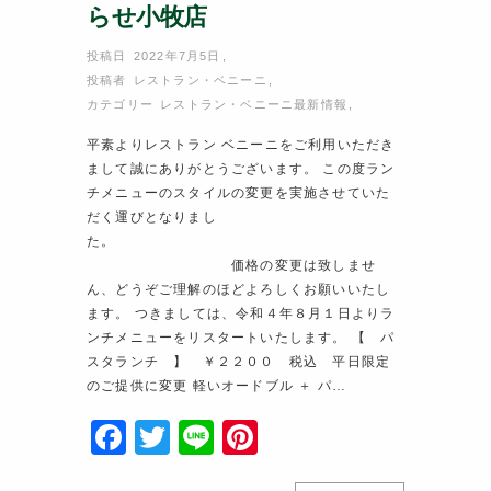
らせ小牧店
投稿日 2022年7月5日
,
投稿者
レストラン・ベニーニ
,
カテゴリー
レストラン・ベニーニ最新情報
,
平素よりレストラン ベニーニをご利用いただき
まして誠にありがとうございます。 この度ラン
チメニューのスタイルの変更を実施させていた
だく運びとなりまし
た。
価格の変更は致しませ
ん、どうぞご理解のほどよろしくお願いいたし
ます。 つきましては、令和４年８月１日よりラ
ンチメニューをリスタートいたします。 【 パ
スタランチ 】 ￥２２００ 税込 平日限定
のご提供に変更 軽いオードブル ＋ パ…
F
T
Li
Pi
a
w
n
nt