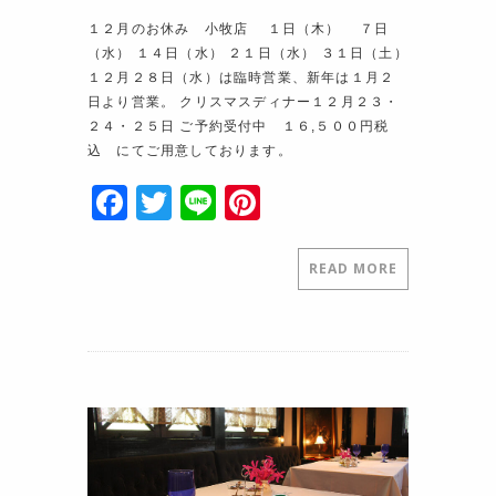
１２月のお休み 小牧店 １日（木） ７日
（水） １４日（水） ２１日（水） ３１日（土）
１２月２８日（水）は臨時営業、新年は１月２
日より営業。 クリスマスディナー１２月２３・
２４・２５日 ご予約受付中 １６,５００円税
込 にてご用意しております。
F
T
Li
Pi
a
w
n
nt
c
itt
e
er
READ MORE
e
er
e
b
st
o
o
k