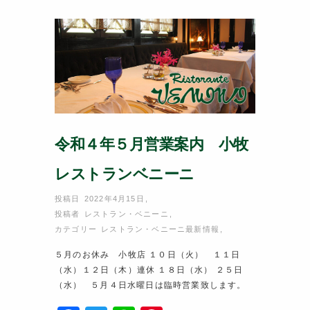
o
o
k
令和４年５月営業案内 小牧
レストランベニーニ
投稿日 2022年4月15日
,
投稿者
レストラン・ベニーニ
,
カテゴリー
レストラン・ベニーニ最新情報
,
５月のお休み 小牧店 １０日（火） １１日
（水）１２日（木）連休 １８日（水） ２５日
（水） ５月４日水曜日は臨時営業致します。