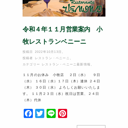
令和４年１１月営業案内 小
牧レストランベニーニ
投稿日 2022年10月13日
,
投稿者
レストラン・ベニーニ
,
カテゴリー
レストラン・ベニーニ最新情報
,
１１月のお休み 小牧店 ２日（水） ９日
（水） １６日（水）１７日（木）連休 ２４日
（木） ３０日（水） よろしくお願いいたしま
す。 １１月２３日（水）祝日は営業、２４日
（木）代休
F
T
Li
Pi
a
w
n
nt