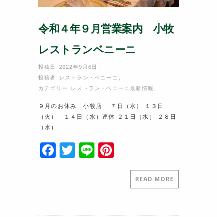
令和４年９月営業案内 小牧
レストランベニーニ
投稿日 2022年9月6日
,
投稿者
レストラン・ベニーニ
,
カテゴリー
レストラン・ベニーニ最新情報
,
９月のお休み 小牧店 ７日（水） １３日
（火） １４日（水）連休 ２１日（水） ２８日
（水）
F
T
Li
Pi
a
w
n
nt
c
itt
e
er
READ MORE
e
er
e
b
st