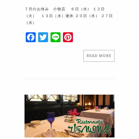
７月のお休み 小牧店 ６日（水） １２日
（火） １３日（水）連休 ２０日（水） ２７日
（水）
F
T
Li
Pi
a
w
n
nt
c
itt
e
er
READ MORE
e
er
e
b
st
o
o
k