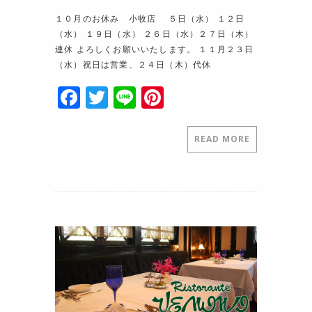
１０月のお休み 小牧店 ５日（水） １２日
（水） １９日（水） ２６日（水）２７日（木）
連休 よろしくお願いいたします。 １１月２３日
（水）祝日は営業、２４日（木）代休
F
T
Li
Pi
a
w
n
nt
c
itt
e
er
READ MORE
e
er
e
b
st
o
o
k