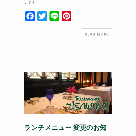
します。
F
T
Li
Pi
a
w
n
nt
c
itt
e
er
READ MORE
e
er
e
b
st
o
o
k
ランチメニュー 変更のお知