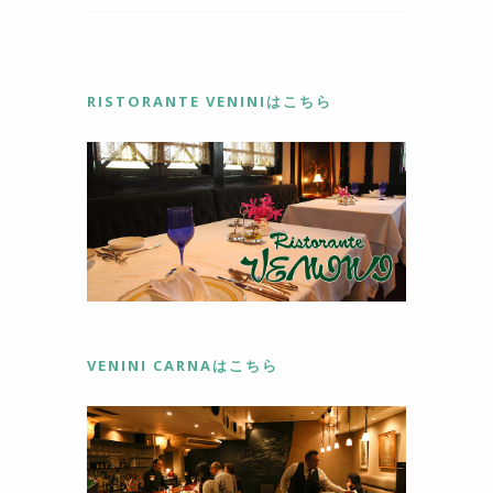
b
st
o
o
RISTORANTE VENINIはこちら
k
VENINI CARNAはこちら