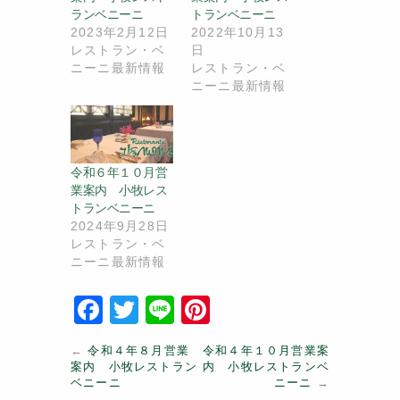
ランベニーニ
トランベニーニ
2023年2月12日
2022年10月13
レストラン・ベ
日
ニーニ最新情報
レストラン・ベ
ニーニ最新情報
令和６年１０月営
業案内 小牧レス
トランベニーニ
2024年9月28日
レストラン・ベ
ニーニ最新情報
F
T
Li
Pi
a
w
n
nt
←
令和４年８月営業
令和４年１０月営業案
c
itt
e
er
案内 小牧レストラン
内 小牧レストランベ
ベニーニ
ニーニ
→
e
er
e