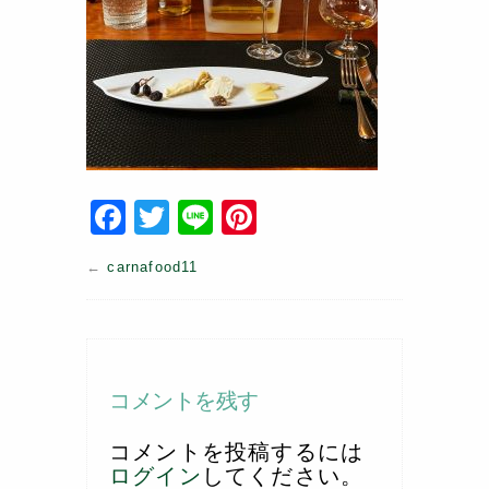
F
T
Li
Pi
a
w
n
nt
←
carnafood11
c
itt
e
er
e
er
e
b
st
o
コメントを残す
o
コメントを投稿するには
k
ログイン
してください。