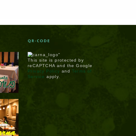
ら
QR-CODE
This site is protected by
reCAPTCHA and the Google
Privacy Policy
and
Terms of
Service
apply.