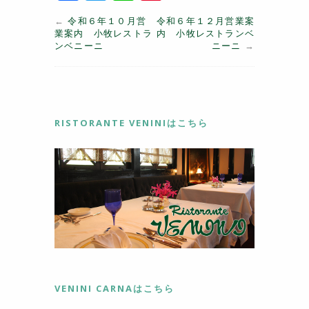
a
w
n
nt
←
令和６年１０月営
令和６年１２月営業案
c
itt
e
er
業案内 小牧レストラ
内 小牧レストランベ
ンベニーニ
ニーニ
→
e
er
e
b
st
o
o
RISTORANTE VENINIはこちら
k
VENINI CARNAはこちら