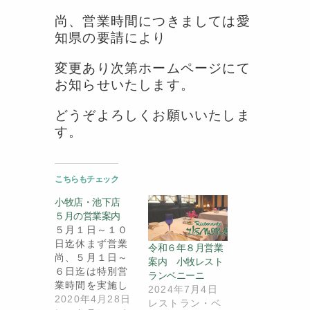
尚、営業時間につきましては愛
知県の要請により
変更あり次第ホームページにて
お知らせいたします。
どうぞよろしくお願いいたしま
す。
こちらもチェック
小牧店・池下店
５月の営業案内
５月１日～１０
日迄休まず営業
令和６年８月営業
尚、５月１日～
案内 小牧レスト
６日迄は特別営
ランベニーニ
業時間を実施し
2024年7月4日
ております 小牧
2020年4月28日
レストラン・ベ