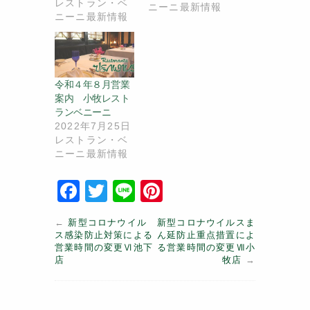
店 ランチ１…
レストラン・ベ
ニーニ最新情報
ニーニ最新情報
令和４年８月営業
案内 小牧レスト
ランベニーニ
2022年7月25日
レストラン・ベ
ニーニ最新情報
F
T
Li
Pi
a
w
n
nt
←
新型コロナウイル
新型コロナウイルスま
c
itt
e
er
ス感染防止対策による
ん延防止重点措置によ
営業時間の変更Ⅵ池下
る営業時間の変更Ⅶ小
e
er
e
店
牧店
→
b
st
o