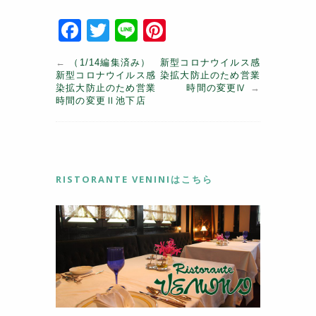
F
T
Li
Pi
a
w
n
nt
←
（1/14編集済み）
新型コロナウイルス感
c
itt
e
er
新型コロナウイルス感
染拡大防止のため営業
染拡大防止のため営業
時間の変更Ⅳ
→
e
er
e
時間の変更Ⅱ池下店
b
st
o
o
RISTORANTE VENINIはこちら
k