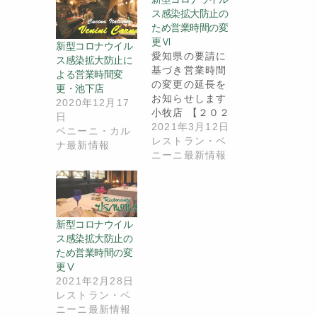
ス感染拡大防止の
ため営業時間の変
更Ⅵ
新型コロナウイル
愛知県の要請に
ス感染拡大防止に
基づき営業時間
よる営業時間変
の変更の延長を
更・池下店
お知らせします
2020年12月17
小牧店 【２０２
日
１年３月１日
2021年3月12日
ベニーニ・カル
（月）から３
レストラン・ベ
ナ最新情報
月…
ニーニ最新情報
新型コロナウイル
ス感染拡大防止の
ため営業時間の変
更Ⅴ
2021年2月28日
レストラン・ベ
ニーニ最新情報