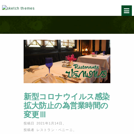
新型コロナウイルス感染
拡大防止の為営業時間の
変更Ⅲ
投稿日 2021年1月14日
,
投稿者
レストラン・ベニーニ
,