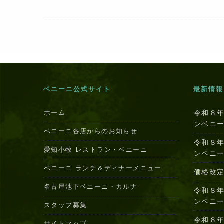
c
itt
e
er
e
er
e
b
st
o
o
k
ベニーニ公式サイト
最新情報
ホーム
令和８
ンベニ
ベニーニ各店からのお知らせ
令和８
愛知小牧 レストラン・ベニーニ
ンベニ
ベニーニ ランチ＆ディナーメニュー
価格改
名古屋池下ベニーニ・カルナ
令和８
ンベニ
スタッフ募集
令和８
サイトマップ