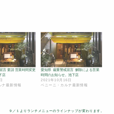
宣言 要請 営業時間変更
愛知県 厳重警戒宣言 解除による営業
下店
時間のお知らせ。池下店
8日
2021年10月16日
ルナ最新情報
ベニーニ・カルナ最新情報
９／１よりランチメニューのラインナップが変わります。