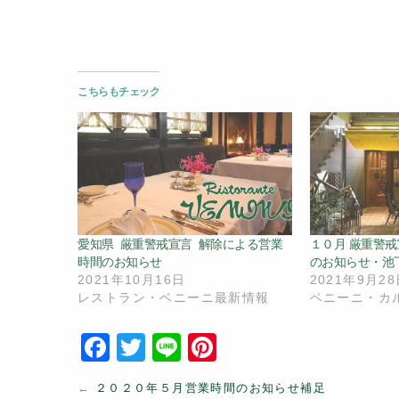
こちらもチェック
愛知県 厳重警戒宣言 解除による営業
１０月 厳重警戒
時間のお知らせ
のお知らせ・池
2021年10月16日
2021年9月2
レストラン・ベニーニ最新情報
ベニーニ・カ
F
T
Li
Pi
a
w
n
nt
←
２０２０年５月営業時間のお知らせ補足