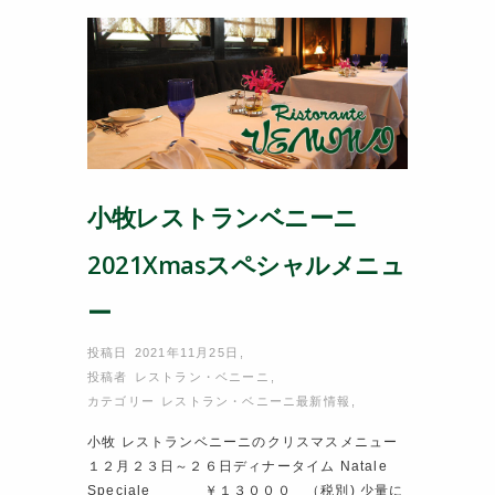
o
k
小牧レストランベニーニ
2021Xmasスペシャルメニュ
ー
投稿日 2021年11月25日
,
投稿者
レストラン・ベニーニ
,
カテゴリー
レストラン・ベニーニ最新情報
,
小牧 レストランベニーニのクリスマスメニュー
１２月２３日～２６日ディナータイム Natale
Speciale ￥１３０００ （税別) 少量に