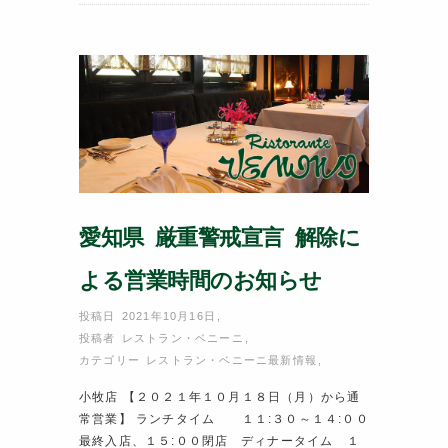
o
o
k
愛知県 厳重警戒宣言 解除に
よる営業時間のお知らせ
投稿日 2021年10月16日
,
投稿者
レストラン・ベニーニ
,
カテゴリー
レストラン・ベニーニ最新情報
,
小牧店 【２０２１年１０月１８日（月）から通
常営業】 ランチタイム １１:３０～１４:００
最終入店、１５:００閉店 ディナータイム １