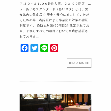
７:３０～２１:００最終入店、２３:００閉店 ニ
ューあいちスタンダード（あいスタ）とは、愛
知県内の飲食店で 安全・安心に過ごしていただ
くための第三者認証による感染防止対策の認証
制度です。 染防止対策(50項目)が設定されてお
り、それらすべての項目において当店は認証さ
れておりま…
F
T
Li
Pi
a
w
n
nt
c
itt
e
er
READ MORE
e
er
e
b
st
o
o
k