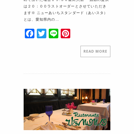
は２０：００ラストオーダーとさせていただき
ます※ ニューあいちスタンダード（あいスタ）
とは、愛知県内の…
F
T
Li
Pi
a
w
n
nt
c
itt
e
er
READ MORE
e
er
e
b
st
o
o
k