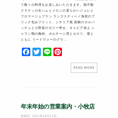
て数々の料理をお楽しみいただきます。順不動
クラテッロ生ハムとメロンの柔らかいジェレと
フロマージュブラン ランゴスティーノ海老のブ
リック包みフリット、シチリア風 真鯛のカルパ
ッチョと小野菜のゼリー寄せ、キャビア添え シ
ャラン鴨の胸肉、ポルチーニ茸とセロリ、栗と
ともに リードヴォーのグラ…
F
T
Li
Pi
a
w
n
nt
c
itt
e
er
READ MORE
e
er
e
b
st
o
o
年末年始の営業案内・小牧店
k
投稿日 2021年10月21日
,