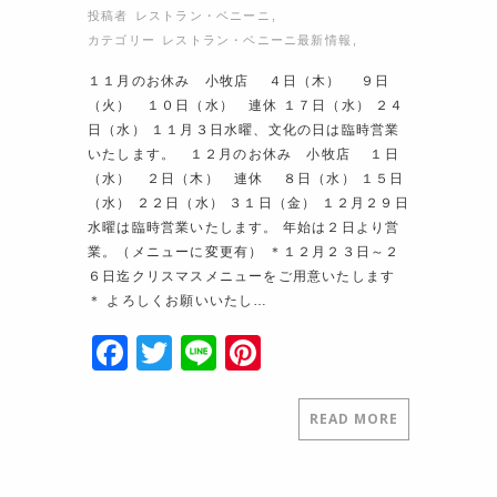
投稿者
レストラン・ベニーニ
,
カテゴリー
レストラン・ベニーニ最新情報
,
１１月のお休み 小牧店 ４日（木） ９日
（火） １０日（水） 連休 １７日（水） ２４
日（水） １１月３日水曜、文化の日は臨時営業
いたします。 １２月のお休み 小牧店 １日
（水） ２日（木） 連休 ８日（水） １５日
（水） ２２日（水） ３１日（金） １２月２９日
水曜は臨時営業いたします。 年始は２日より営
業。（メニューに変更有） ＊１２月２３日～２
６日迄クリスマスメニューをご用意いたします
＊ よろしくお願いいたし…
F
T
Li
Pi
a
w
n
nt
c
itt
e
er
READ MORE
e
er
e
b
st