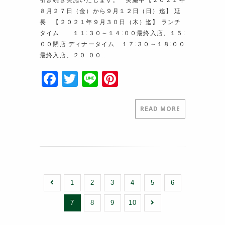
引き続き実施いたします。 実施中【２０２１年
８月２７日（金）から９月１２日（日）迄】 延
長 【２０２１年９月３０日（木）迄】 ランチ
タイム １１:３０～１４:００最終入店、１５:
００閉店 ディナータイム １７:３０～１８:００
最終入店、２０:００…
F
T
Li
Pi
a
w
n
nt
c
itt
e
er
READ MORE
e
er
e
b
st
o
o
1
2
3
4
5
6
k
7
8
9
10