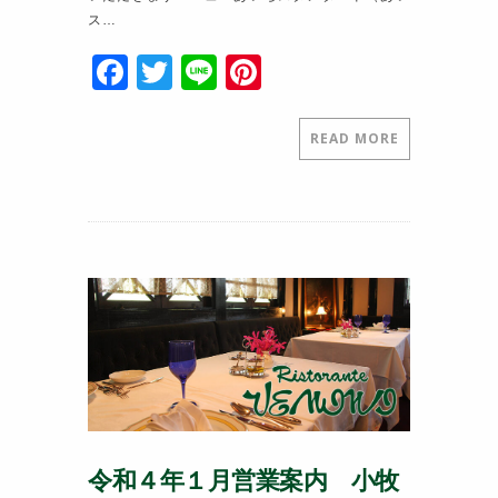
ス…
F
T
Li
Pi
a
w
n
nt
c
itt
e
er
READ MORE
e
er
e
b
st
o
o
k
令和４年１月営業案内 小牧