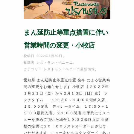
まん延防止等重点措置に伴い
営業時間の変更・小牧店
投稿日 2022年1月20日
,
投稿者
レストラン・ベニーニ
,
カテゴリー
レストラン・ベニーニ最新情報
,
愛知県 まん延防止等重点措置 発令 による営業時
間の変更をお知らせします 小牧店 【２０２２年
１月２１日（金）から２月１３日（日）迄】 ラ
ンチタイム １１:３０～１４:００最終入店、
１５:００閉店 ディナータイム １７:３０～１
９:００最終入店、２１:００閉店 ※予約にてメニ
ューを決めて頂いた場合１９:３０最終入店 ※酒
類の提供は２０：００ラストオーダーとさせて
いただきます ニューあいちスタンダード（あい