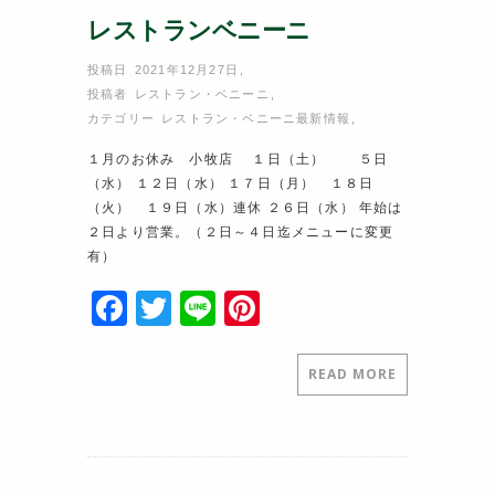
レストランベニーニ
投稿日 2021年12月27日
,
投稿者
レストラン・ベニーニ
,
カテゴリー
レストラン・ベニーニ最新情報
,
１月のお休み 小牧店 １日（土） ５日
（水） １２日（水） １７日（月） １８日
（火） １９日（水）連休 ２６日（水） 年始は
２日より営業。（２日～４日迄メニューに変更
有）
F
T
Li
Pi
a
w
n
nt
c
itt
e
er
READ MORE
e
er
e
b
st
o