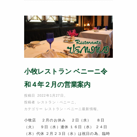
o
o
k
小牧レストラン ベニーニ令
和４年２月の営業案内
投稿日 2022年1月27日
,
投稿者
レストラン・ベニーニ
,
カテゴリー
レストラン・ベニーニ最新情報
,
小牧店 ２月のお休み ２日（水） ８日
（火） ９日（水）連休 １６日（水） ２４日
（木）代休 ２月２３日（水）は祝日の為、臨時