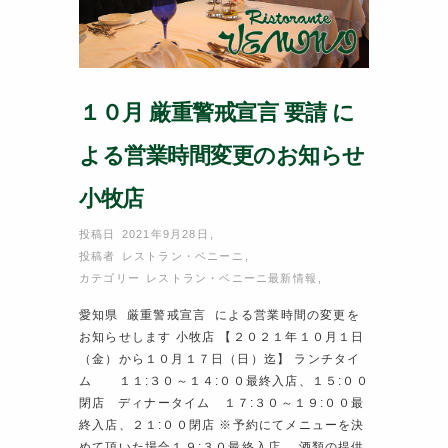
１０月 厳重警戒宣言 要請 に
よる営業時間変更のお知らせ
小牧店
投稿日 2021年9月28日
,
投稿者
レストラン・ベニーニ
,
カテゴリー
レストラン・ベニーニ最新情報
,
愛知県 厳重警戒宣言 による営業時間の変更を
お知らせします 小牧店 【２０２１年１０月１日
（金）から１０月１７日（日）迄】 ランチタイ
ム １１:３０～１４:００最終入店、１５:００
閉店 ディナータイム １７:３０～１９:００最
終入店、２１:００閉店 ※予約にてメニューを決
めて頂いた場合１９:３０最終入店 酒類の提供