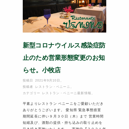
k
新型コロナウイルス感染症防
止のため営業形態変更のお知
らせ。小牧店
投稿日 2021年9月10日
,
投稿者
レストラン・ベニーニ
,
カテゴリー
レストラン・ベニーニ最新情報
,
平素よりレストラン ベニーニをご愛顧いただき
ありがとうございます。 愛知県 緊急事態措置
期間延長に伴い９月３０日（木）まで 営業時間
短縮及び、酒類の提供・持ち込みの取り止めを