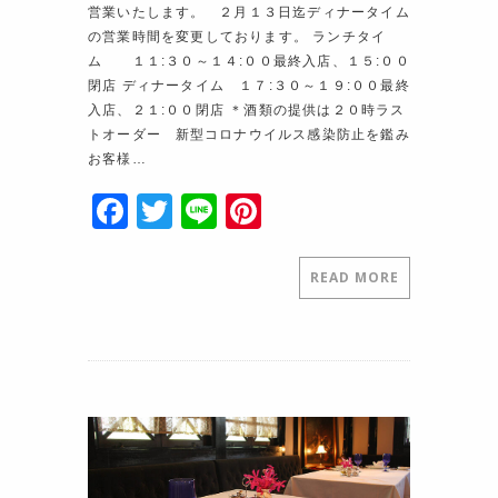
営業いたします。 ２月１３日迄ディナータイム
の営業時間を変更しております。 ランチタイ
ム １１:３０～１４:００最終入店、１５:００
閉店 ディナータイム １７:３０～１９:００最終
入店、２１:００閉店 ＊酒類の提供は２０時ラス
トオーダー 新型コロナウイルス感染防止を鑑み
お客様…
F
T
Li
Pi
a
w
n
nt
c
itt
e
er
READ MORE
e
er
e
b
st
o
o
k