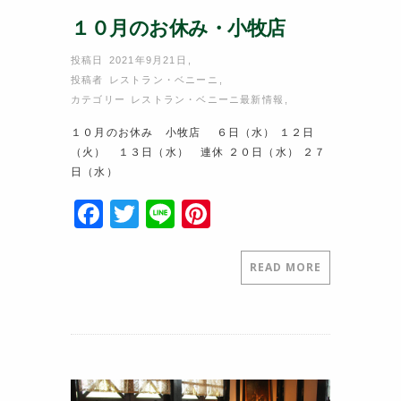
１０月のお休み・小牧店
投稿日 2021年9月21日
,
投稿者
レストラン・ベニーニ
,
カテゴリー
レストラン・ベニーニ最新情報
,
１０月のお休み 小牧店 ６日（水） １２日
（火） １３日（水） 連休 ２０日（水） ２７
日（水）
F
T
Li
Pi
a
w
n
nt
c
itt
e
er
READ MORE
e
er
e
b
st
o
o