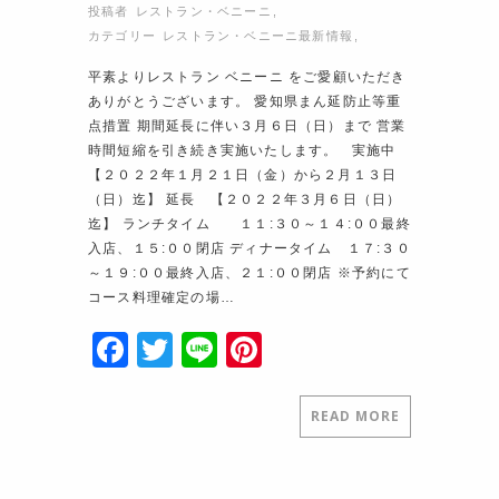
投稿者
レストラン・ベニーニ
,
カテゴリー
レストラン・ベニーニ最新情報
,
平素よりレストラン ベニーニ をご愛顧いただき
ありがとうございます。 愛知県まん延防止等重
点措置 期間延長に伴い３月６日（日）まで 営業
時間短縮を引き続き実施いたします。 実施中
【２０２２年１月２１日（金）から２月１３日
（日）迄】 延長 【２０２２年３月６日（日）
迄】 ランチタイム １１:３０～１４:００最終
入店、１５:００閉店 ディナータイム １７:３０
～１９:００最終入店、２１:００閉店 ※予約にて
コース料理確定の場…
F
T
Li
Pi
a
w
n
nt
c
itt
e
er
READ MORE
e
er
e
b
st